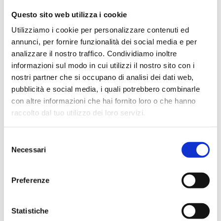
Questo sito web utilizza i cookie
Utilizziamo i cookie per personalizzare contenuti ed
annunci, per fornire funzionalità dei social media e per
analizzare il nostro traffico. Condividiamo inoltre
informazioni sul modo in cui utilizzi il nostro sito con i
Altre immagini
nostri partner che si occupano di analisi dei dati web,
pubblicità e social media, i quali potrebbero combinarle
con altre informazioni che hai fornito loro o che hanno
raccolto dal tuo utilizzo dei loro servizi.
Selezione
Necessari
del
consenso
kaspersky antivirus 3pc
Preferenze
Prezzo: € 40.00
In arrivo
Statistiche