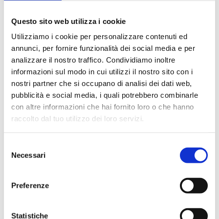
Questo sito web utilizza i cookie
Utilizziamo i cookie per personalizzare contenuti ed
annunci, per fornire funzionalità dei social media e per
analizzare il nostro traffico. Condividiamo inoltre
informazioni sul modo in cui utilizzi il nostro sito con i
Altre immagini
nostri partner che si occupano di analisi dei dati web,
pubblicità e social media, i quali potrebbero combinarle
con altre informazioni che hai fornito loro o che hanno
raccolto dal tuo utilizzo dei loro servizi.
Selezione
Necessari
del
consenso
eset nod32 antivirus aggiornamento 2
Preferenze
dispositivi
Prezzo: € 40.00
Statistiche