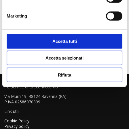
Disponibile
CODICE: NOD32AGGAV2PC
Marketing
Marca ‎ESET
Produttore ‎eset
Dimensioni del collo ‎19.8 x 14 x 1 cm
Numero modello articolo ‎106T21Y-R
Peso articolo ‎0.9 kg
Accetta tutti
Accetta selezionati
Rifiuta
PC Service di Greco Riccardo
Via Murri 19, 48124 Ravenna (RA)
P.IVA 02586070399
Link utili
Cookie Policy
Privacy policy